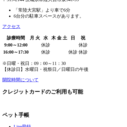
「常陸大宮駅」より車で6分
6台分の駐車スペースがあります。
アクセス
診療時間
月
火
水
木
金
土
日
祝
9:00～12:00
休診
休診
16:00～17:30
休診
休診
休診
※日曜・祝日：09：00～11：30
【休診日】水曜日・祝祭日／日曜日の午後
開院時間について
クレジットカードのご利用も可能
ペット手帳
Line登録