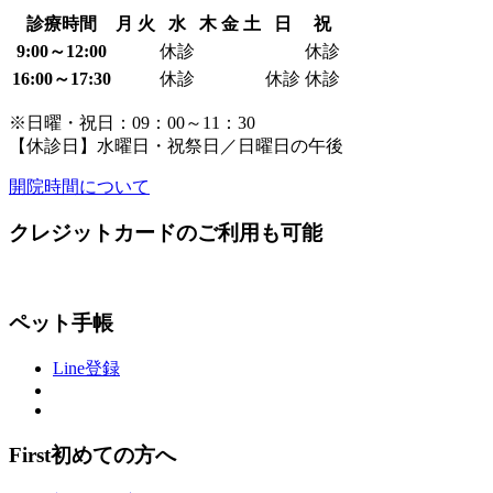
診療時間
月
火
水
木
金
土
日
祝
9:00～12:00
休診
休診
16:00～17:30
休診
休診
休診
※日曜・祝日：09：00～11：30
【休診日】水曜日・祝祭日／日曜日の午後
開院時間について
クレジットカードのご利用も可能
ペット手帳
Line登録
First
初めての方へ