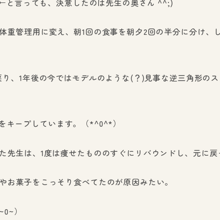
←と言っても、決意したのは先生の奥さん ^^;)
体重管理用に変え、朝1回の食事を朝夕2回の半分に分け、
り、1年後の今ではモデルのような(？)見事な逆三角形のス
kgをキープしています。（*^0^*）
た先生は、1度は痩せたもののすぐにリバウンドし、元に戻
やお菓子をこっそり食べてたのが原因みたい。
0~）