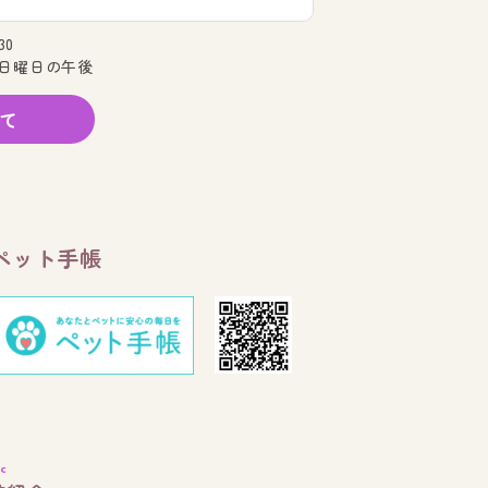
30
日曜日の午後
て
ペット手帳
c