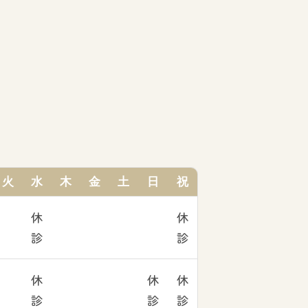
火
水
木
金
土
日
祝
休
休
診
診
休
休
休
診
診
診